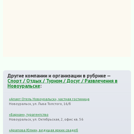
Другие компании и организации в рубрике —
Спорт / Отдых / Туризм / Досуг / Развлечения в
Новоуральске
:
«Апарт Отель Новоуральск», частная гостиница
Новоуральск, ул. Льва Толстого, 16/б
«Бархан», турагентство
Новоуральск, ул. Октябрьская, 2, офис кв. 56
«Арапова Юлия», ведущая ярких свадеб