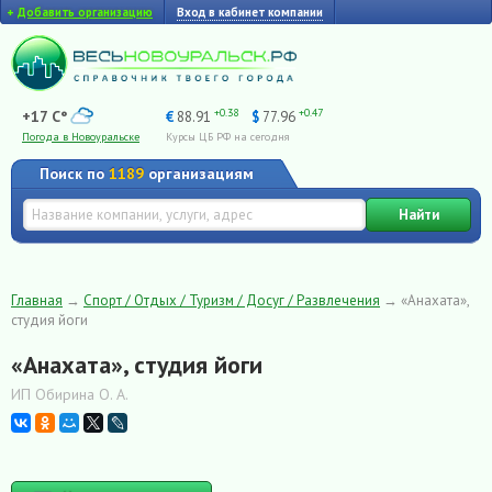
+
Добавить организацию
Вход в кабинет компании
+0.38
+0.47
+17 C°
€
88.91
$
77.96
Погода в Новоуральске
Курсы ЦБ РФ на сегодня
Поиск по
1189
организациям
Найти
Главная
→
Спорт / Отдых / Туризм / Досуг / Развлечения
→
«Анахата»,
студия йоги
«Анахата», студия йоги
ИП Обирина О. А.