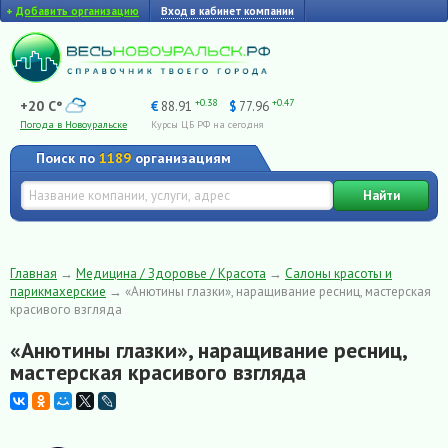
+
Добавить организацию
Вход в кабинет компании
+0.38
+0.47
+20 C°
€
88.91
$
77.96
Погода в Новоуральске
Курсы ЦБ РФ на сегодня
Поиск по
1189
организациям
Найти
Главная
→
Медицина / Здоровье / Красота
→
Салоны красоты и
парикмахерские
→
«Анютины глазки», наращивание ресниц, мастерская
красивого взгляда
«Анютины глазки», наращивание ресниц,
мастерская красивого взгляда