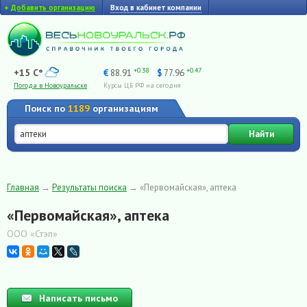
+
Добавить организацию
Вход в кабинет компании
+0.38
+0.47
+15 C°
€
88.91
$
77.96
Погода в Новоуральске
Курсы ЦБ РФ на сегодня
Поиск по
1189
организациям
Найти
Главная
→
Результаты поиска
→
«Первомайская», аптека
«Первомайская», аптека
ООО «Стэп»
Написать письмо