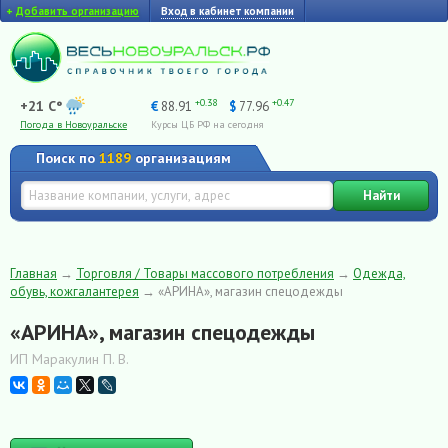
+
Добавить организацию
Вход в кабинет компании
+0.38
+0.47
+21 C°
€
88.91
$
77.96
Погода в Новоуральске
Курсы ЦБ РФ на сегодня
Поиск по
1189
организациям
Найти
Главная
→
Торговля / Товары массового потребления
→
Одежда,
обувь, кожгалантерея
→
«АРИНА», магазин спецодежды
«АРИНА», магазин спецодежды
ИП Маракулин П. В.