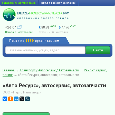
+
Добавить организацию
Вход в кабинет компании
+0.38
+0.47
+16 C°
€
88.91
$
77.96
Погода в Новоуральске
Курсы ЦБ РФ на сегодня
Поиск по
1189
организациям
Найти
Главная
→
Транспорт / Автосервис / Автозапчасти
→
Ремонт, сервис,
тюнинг
→
«Авто Ресурс», автосервис, автозапчасти
«Авто Ресурс», автосервис, автозапчасти
ООО «Партс Навигатор»