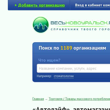
+
Добавить организацию
Вход в кабинет ко
Поиск по
1189
организациям
Что ищем?
Например:
стоматологии
Главная
→
Торговля / Товары массового потреблен
«Автолайф», автомагази