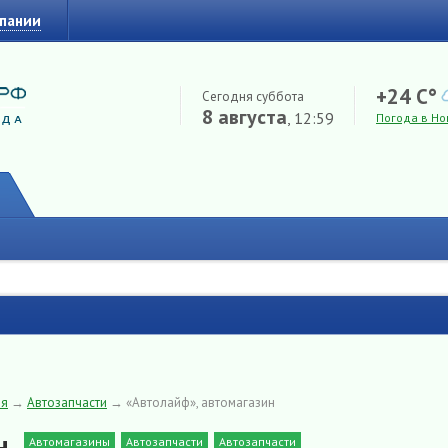
мпании
+24 C°
Сегодня суббота
8 августа
, 12:59
Погода в Но
ия
→
Автозапчасти
→
«Автолайф», автомагазин
н
Автомагазины
Автозапчасти
Автозапчасти