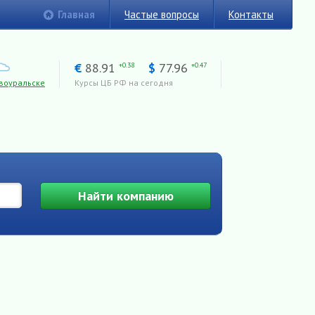
Главная
Частые вопросы
Контакты
€
88.91
$
77.96
+0.38
+0.47
воуральске
Курсы ЦБ РФ на сегодня
Найти
компанию