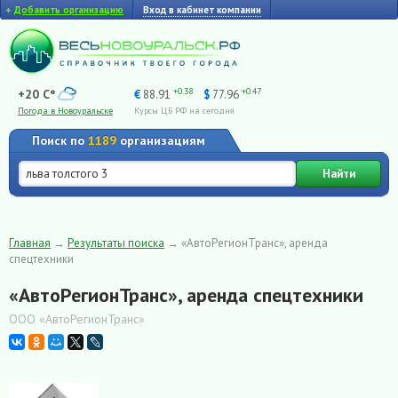
+
Добавить организацию
Вход в кабинет компании
+0.38
+0.47
+20 C°
€
88.91
$
77.96
Погода в Новоуральске
Курсы ЦБ РФ на сегодня
Поиск по
1189
организациям
Найти
Главная
→
Результаты поиска
→
«АвтоРегионТранс», аренда
спецтехники
«АвтоРегионТранс», аренда спецтехники
ООО «АвтоРегионТранс»