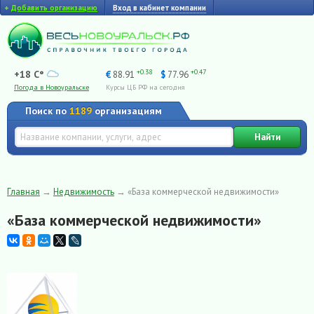
+
Добавить организацию
Вход в кабинет компании
+0.38
+0.47
+18 C°
€
88.91
$
77.96
Погода в Новоуральске
Курсы ЦБ РФ на сегодня
Поиск по
1189
организациям
Найти
Главная
→
Недвижимость
→
«База коммерческой недвижимости»
«База коммерческой недвижимости»