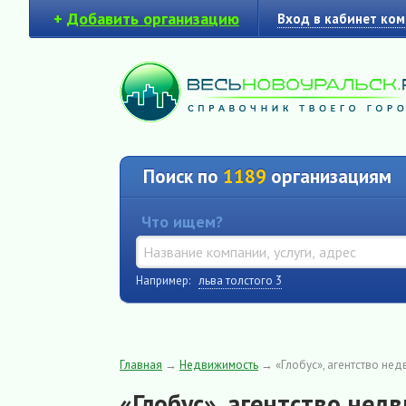
+
Добавить организацию
Вход в кабинет ко
Поиск по
1189
организациям
Что ищем?
Например:
льва толстого 3
Главная
→
Недвижимость
→
«Глобус», агентство не
«Глобус», агентство не