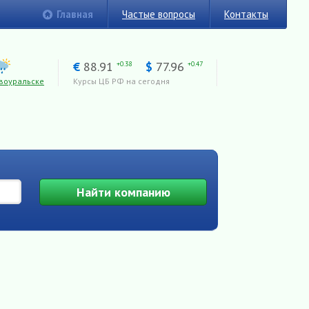
Главная
Частые вопросы
Контакты
€
88.91
$
77.96
+0.38
+0.47
воуральске
Курсы ЦБ РФ на сегодня
Найти
компанию