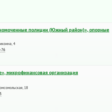
номоченные полиции (Южный район)», опорные
икоина, 4
4-76
», микрофинансовая организация
Комсомольская, 18
5