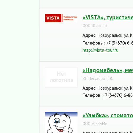
«VISTA», туристич
ООО «Кирсан»
Адрес:
Новоуральск, ул. К
Телефоны:
+7 (34370) 6-
http://vista-tour.ru
«Надомебель», ме
ИП Петухова Т. В.
Адрес:
Новоуральск, ул. К
Телефон:
+7 (34370) 6-8
«Улыбка», стомат
ООО «СЕЗАМ»