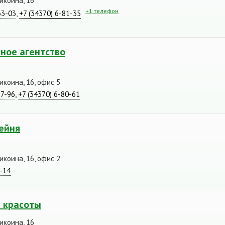
икоина, 16
+1 телефон
33-03
,
+7 (34370) 6-81-35
ное агентство
икоина, 16, офис 5
17-96
,
+7 (34370) 6-80-61
ейня
икоина, 16, офис 2
5-14
н красоты
икоина, 16