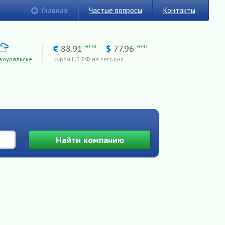
Главная
Частые вопросы
Контакты
€
88.91
$
77.96
+0.38
+0.47
воуральске
Курсы ЦБ РФ на сегодня
Найти
компанию