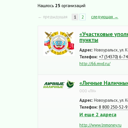
Нашлось
25
организаций
← предыдущая
следующая →
1
2
«Участковые упол
пункты
Адрес:
Новоуральск, ул. К
Телефон:
+7 (34370) 6-7
http://66.mvd.ru/
«Личные Наличные
ООО «ЛН»
Адрес:
Новоуральск, ул. 
Телефон:
8 800 250-52-9
И еще 2 адреса
http://www.lnmoney.ru