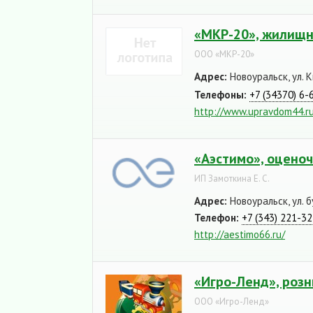
«МКР-20», жилищн
ООО «МКР-20»
Адрес:
Новоуральск, ул. К
Телефоны:
+7 (34370) 6-
http://www.upravdom44.r
«Аэстимо», оцено
ИП Замоткина Е. С.
Адрес:
Новоуральск, ул. 
Телефон:
+7 (343) 221-3
http://aestimo66.ru/
«Игро-Ленд», розн
ООО «Игро-Ленд»