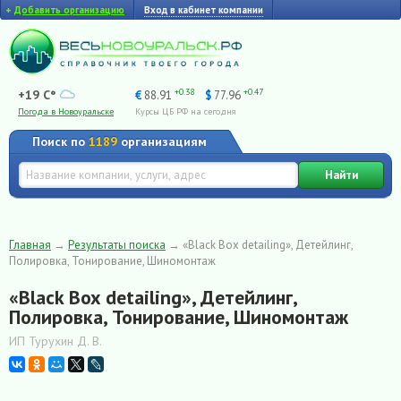
+
Добавить организацию
Вход в кабинет компании
+0.38
+0.47
+19 C°
€
88.91
$
77.96
Погода в Новоуральске
Курсы ЦБ РФ на сегодня
Поиск по
1189
организациям
Найти
Главная
→
Результаты поиска
→
«Black Box detailing», Детейлинг,
Полировка, Тонирование, Шиномонтаж
«Black Box detailing», Детейлинг,
Полировка, Тонирование, Шиномонтаж
ИП Турухин Д. В.