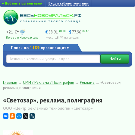
+
Добавить организацию
Вход в кабинет компании
+0.38
+0.47
+21 C°
€
88.91
$
77.96
Погода в Новоуральске
Курсы ЦБ РФ на сегодня
Поиск по
1189
организациям
Найти
Главная
→
СМИ / Реклама / Полиграфия
→
Реклама
→
«Светозар»,
реклама, полиграфия
«Светозар», реклама, полиграфия
ООО «Центр рекламных технологий «Светозар»