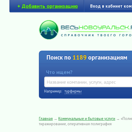
+
Добавить организацию
Вход в кабинет ко
Поиск по
1189
организациям
Что ищем?
Например:
турфирмы
Главная
→
Коммунальные и бытовые услуги
→
«Поли
тиражирование, оперативная полиграфия