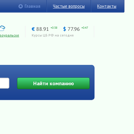
Главная
Частые вопросы
Контакты
€
88.91
$
77.96
+0.38
+0.47
воуральске
Курсы ЦБ РФ на сегодня
Найти
компанию