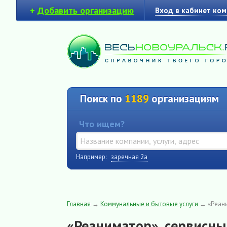
+
Добавить организацию
Вход в кабинет ко
Поиск по
1189
организациям
Что ищем?
Например:
заречная 2а
Главная
→
Коммунальные и бытовые услуги
→
«Реан
«Реаниматор», сервисны