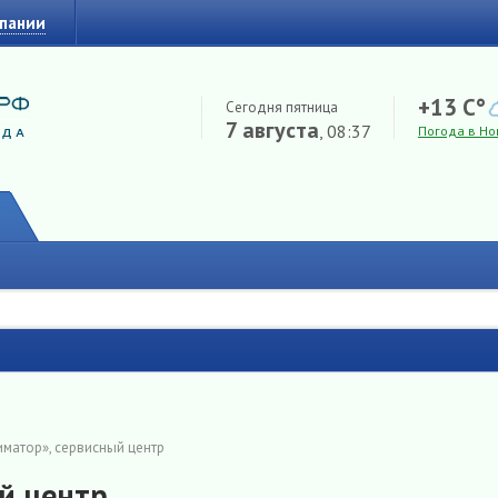
мпании
+13 C°
Сегодня пятница
7 августа
, 08:37
Погода в Но
иматор», сервисный центр
й центр