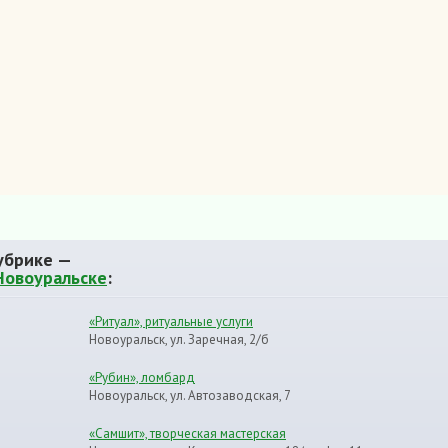
убрике —
Новоуральске
:
«Ритуал», ритуальные услуги
Новоуральск, ул. Заречная, 2/б
«Рубин», ломбард
Новоуральск, ул. Автозаводская, 7
«Самшит», творческая мастерская