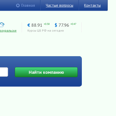
Главная
Частые вопросы
Контакты
€
88.91
$
77.96
+0.38
+0.47
воуральске
Курсы ЦБ РФ на сегодня
Найти
компанию