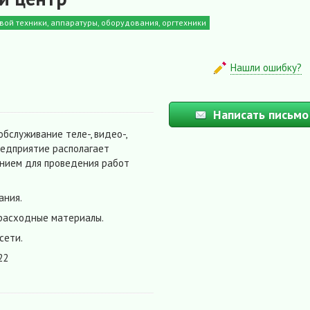
ой техники, аппаратуры, оборудования, оргтехники
Нашли ошибку?
Написать письмо
бслуживание теле-, видео-,
редприятие располагает
ием для проведения работ
ания.
 расходные материалы.
сети.
22