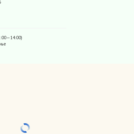
6
3:00—14:00)
нье