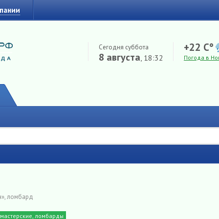
мпании
+22 C°
Сегодня суббота
8 августа
, 18:32
Погода в Но
н», ломбард
мастерские, ломбарды