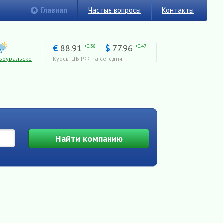
Главная
Частые вопросы
Контакты
€
88.91
$
77.96
+0.38
+0.47
воуральске
Курсы ЦБ РФ на сегодня
Найти
компанию