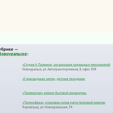
убрике —
Новоуральске
:
«Студия А. Палкина», организация зрелищных мероприятий
Новоуральск, ул. Автотранспортников, 8, офис 304
«Сумасшедшая затея», детские праздники
«Телемастер», ремонт бытовой аппаратуры
«Теплосфера», установка узлов учета тепловой энергии
Кировград, ул. Новоуральская, 34