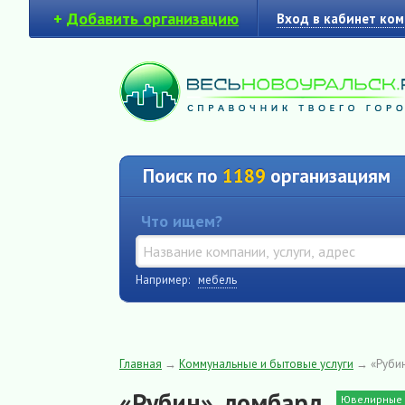
+
Добавить организацию
Вход в кабинет ко
Поиск по
1189
организациям
Что ищем?
Например:
мебель
Главная
→
Коммунальные и бытовые услуги
→
«Руби
«Рубин», ломбард
Ювелирные 