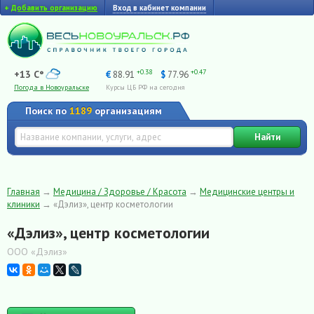
+
Добавить организацию
Вход в кабинет компании
+0.38
+0.47
+13 C°
€
88.91
$
77.96
Погода в Новоуральске
Курсы ЦБ РФ на сегодня
Поиск по
1189
организациям
Найти
Главная
→
Медицина / Здоровье / Красота
→
Медицинские центры и
клиники
→
«Дэлиз», центр косметологии
«Дэлиз», центр косметологии
ООО «Дэлиз»