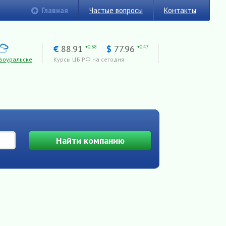
Главная
Частые вопросы
Контакты
€
88.91
$
77.96
+0.38
+0.47
воуральске
Курсы ЦБ РФ на сегодня
Найти
компанию