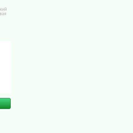
ский
вая