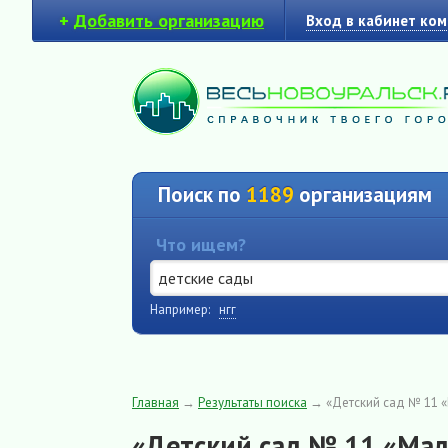
+
Добавить организацию
Вход в кабинет ко
Поиск по
1189
организациям
Что ищем?
Например:
нгг
Главная
→
Результаты поиска
→
«Детский сад № 11 
«Детский сад № 11 «Мал