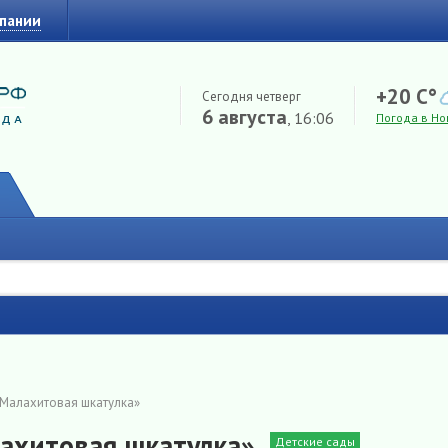
мпании
+20 C°
Сегодня четверг
6 августа
, 16:06
Погода в Но
«Малахитовая шкатулка»
ахитовая шкатулка»
Детские сады