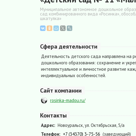
Муниципальное автономное дошкольное образо
сад комбинированного вида «Росинка», обосо
шкатулка»
Сфера деятельности
Деятельность детского сада направлена на 
дошкольного образования: сохранение и укре
интеллектуальное и личностное развитие кажд
индивидуальных особенностей.
Сайт компании
rosinka-madou.ru/
Контакты
Адрес:
Новоуральск, ул. Октябрьская, 5/а
Телефон:
+7 (34370) 3-75-56
(заведующий)