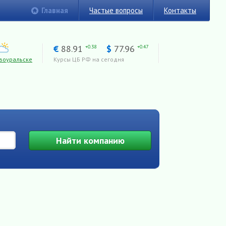
Главная
Частые вопросы
Контакты
€
88.91
$
77.96
+0.38
+0.47
воуральске
Курсы ЦБ РФ на сегодня
Найти
компанию