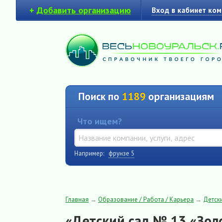
+
Добавить организацию
Вход в кабинет ко
Поиск по
1189
организациям
Что ищем?
Например:
фрунзе 5
Главная
→
Образование / Работа / Карьера
→
Детск
«Детский сад № 13 «Зол