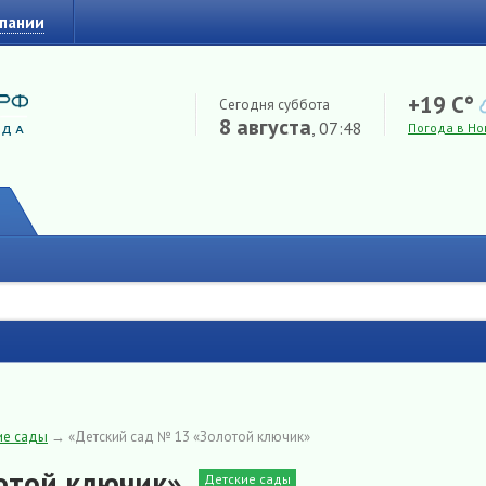
мпании
+19 C°
Сегодня суббота
8 августа
, 07:48
Погода в Но
ие сады
→
«Детский сад № 13 «Золотой ключик»
отой ключик»
Детские сады