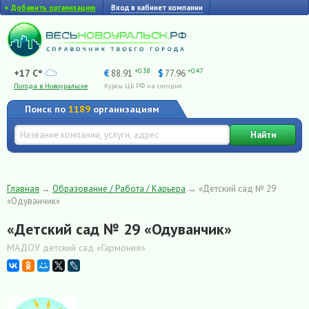
+
Добавить организацию
Вход в кабинет компании
+0.38
+0.47
+17 C°
€
88.91
$
77.96
Погода в Новоуральске
Курсы ЦБ РФ на сегодня
Поиск по
1189
организациям
Найти
Главная
→
Образование / Работа / Карьера
→
«Детский сад № 29
«Одуванчик»
«Детский сад № 29 «Одуванчик»
МАДОУ детский сад «Гармония»