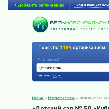
+
Добавить организацию
Вход в кабинет ко
Поиск по
1189
организациям
Что ищем?
Например:
юрист
Главная
→
Результаты поиска
→
«Детский сад № 50 «
«Детский сад № 50 «Куб