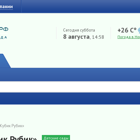
мпании
+26 C°
Сегодня суббота
8 августа
, 14:58
Погода в Но
Кубик Рубик»
ик Рубик»
Детские сады