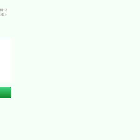
ский
ик»