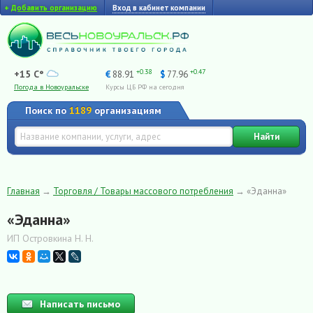
+
Добавить организацию
Вход в кабинет компании
+0.38
+0.47
+15 C°
€
88.91
$
77.96
Погода в Новоуральске
Курсы ЦБ РФ на сегодня
Поиск по
1189
организациям
Найти
Главная
→
Торговля / Товары массового потребления
→
«Эданна»
«Эданна»
ИП Островкина Н. Н.
Написать письмо