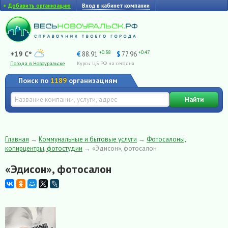
+
Добавить организацию
Вход в кабинет компании
+0.38
+0.47
+19 C°
€
88.91
$
77.96
Погода в Новоуральске
Курсы ЦБ РФ на сегодня
Поиск по
1189
организациям
Найти
Главная
→
Коммунальные и бытовые услуги
→
Фотосалоны,
копирцентры, фотостудии
→
«Эдисон», фотосалон
«Эдисон», фотосалон