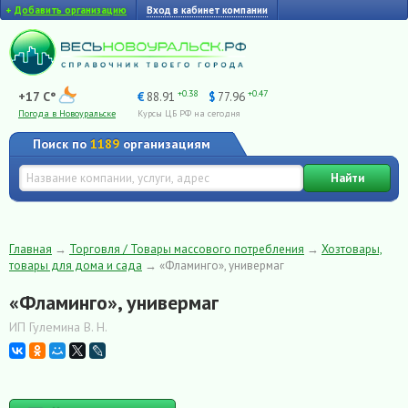
+
Добавить организацию
Вход в кабинет компании
+0.38
+0.47
+17 C°
€
88.91
$
77.96
Погода в Новоуральске
Курсы ЦБ РФ на сегодня
Поиск по
1189
организациям
Найти
Главная
→
Торговля / Товары массового потребления
→
Хозтовары,
товары для дома и сада
→
«Фламинго», универмаг
«Фламинго», универмаг
ИП Гулемина В. Н.