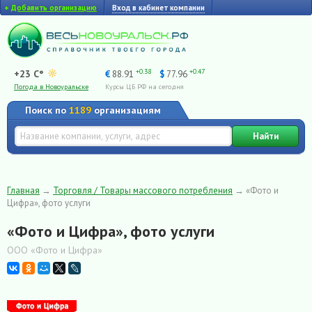
+
Добавить организацию
Вход в кабинет компании
+0.38
+0.47
+23 C°
€
88.91
$
77.96
Погода в Новоуральске
Курсы ЦБ РФ на сегодня
Поиск по
1189
организациям
Найти
Главная
→
Торговля / Товары массового потребления
→
«Фото и
Цифра», фото услуги
«Фото и Цифра», фото услуги
ООО «Фото и Цифра»