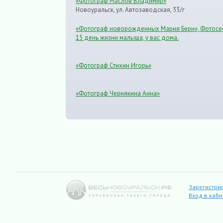
«Фотограф Маслов Владимир»
Новоуральск, ул. Автозаводская, 33/г
«Фотограф новорожденных Мария Берн», Фотосес
15 день жизни малыша, у вас дома.
«Фотограф Стихин Игорь»
«Фотограф Чернякина Анна»
Зарегистри
Вход в каб