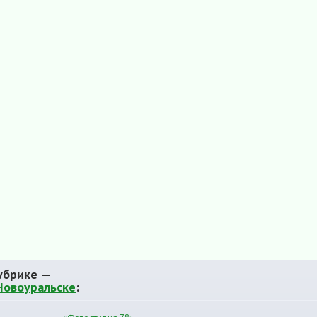
убрике —
Новоуральске
: