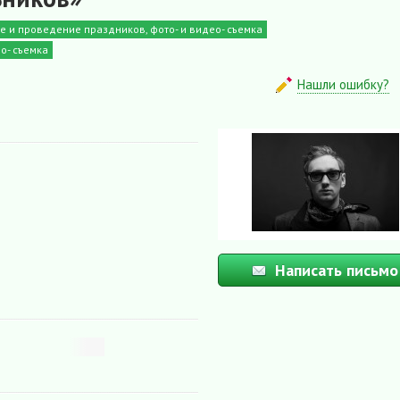
 и проведение праздников, фото- и видео- съемка
о- съемка
Нашли ошибку?
Написать письмо