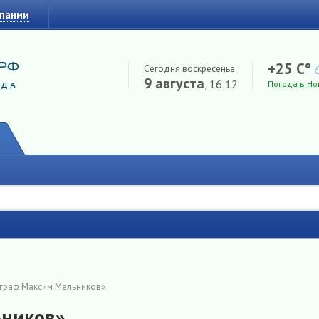
мпании
+25 C°
Сегодня воскресенье
9 августа
, 16:12
Погода в Но
граф Максим Мельников»
ьников»