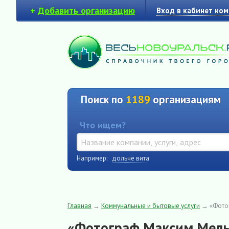
+
Добавить организацию
Вход в кабинет ко
Поиск по
1189
организациям
Что ищем?
Например:
дольче вита
Главная
→
Коммунальные и бытовые услуги
→
«Фото
«Фотограф Максим Мел