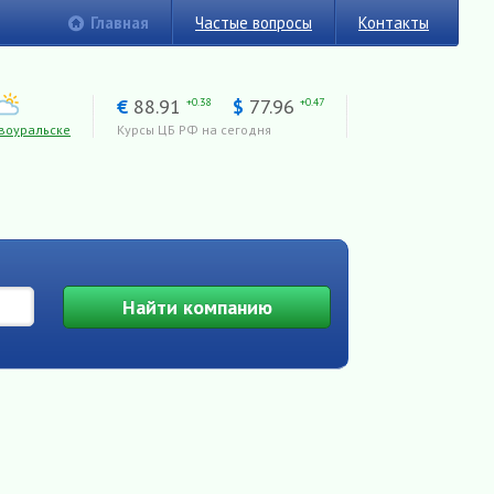
Главная
Частые вопросы
Контакты
€
88.91
$
77.96
+0.38
+0.47
воуральске
Курсы ЦБ РФ на сегодня
Найти
компанию