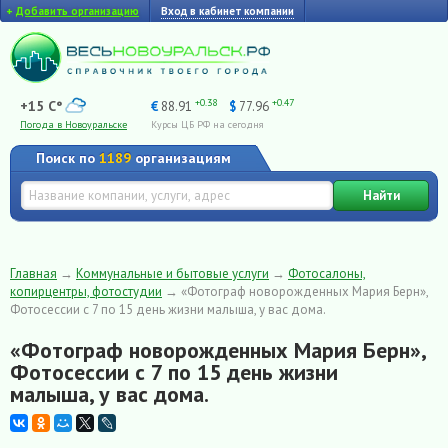
+
Добавить организацию
Вход в кабинет компании
+0.38
+0.47
+15 C°
€
88.91
$
77.96
Погода в Новоуральске
Курсы ЦБ РФ на сегодня
Поиск по
1189
организациям
Найти
Главная
→
Коммунальные и бытовые услуги
→
Фотосалоны,
копирцентры, фотостудии
→
«Фотограф новорожденных Мария Берн»,
Фотосессии с 7 по 15 день жизни малыша, у вас дома.
«Фотограф новорожденных Мария Берн»,
Фотосессии с 7 по 15 день жизни
малыша, у вас дома.