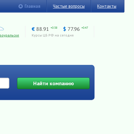
Главная
Частые вопросы
Контакты
€
88.91
$
77.96
+0.38
+0.47
воуральске
Курсы ЦБ РФ на сегодня
Найти
компанию