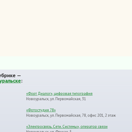
убрике —
уральске
:
«Форт Диалог», цифровая типография
Новоуральск, ул. Первомайская, 31
«Фотостудия 78»
Новоуральск, ул. Первомайская, 78, офис 201, 2 этаж
«Электросвязь. Сети. Системы», оператор связи
Новоуральск, ул. Фрунзе, 5