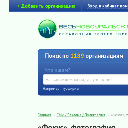
+
Добавить организацию
Вход в кабинет ко
Поиск по
1189
организациям
Что ищем?
Например:
турфирмы
Главная
→
СМИ / Реклама / Полиграфия
→
«Фокус», 
«Фокус», фотография