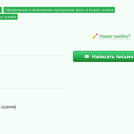
и
Оформление и проведение праздников, фото- и видео- съемка
о- съемка
Нашли ошибку?
Написать письмо
 здания)