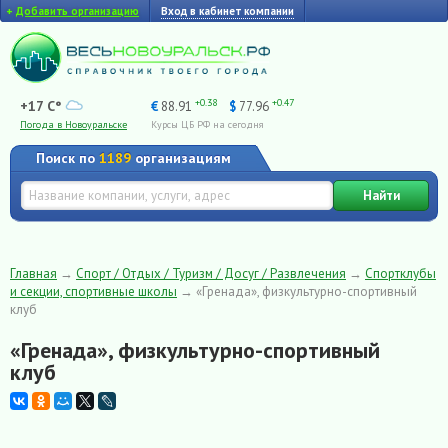
+
Добавить организацию
Вход в кабинет компании
+0.38
+0.47
+17 C°
€
88.91
$
77.96
Погода в Новоуральске
Курсы ЦБ РФ на сегодня
Поиск по
1189
организациям
Найти
Главная
→
Спорт / Отдых / Туризм / Досуг / Развлечения
→
Спортклубы
и секции, спортивные школы
→
«Гренада», физкультурно-спортивный
клуб
«Гренада», физкультурно-спортивный
клуб