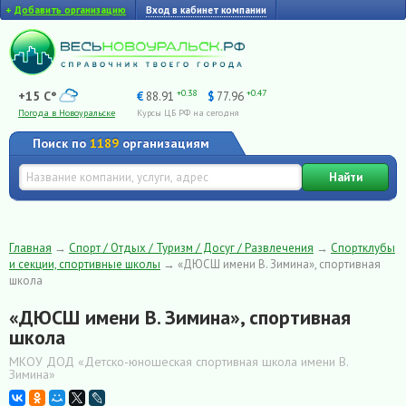
+
Добавить организацию
Вход в кабинет компании
+0.38
+0.47
+15 C°
€
88.91
$
77.96
Погода в Новоуральске
Курсы ЦБ РФ на сегодня
Поиск по
1189
организациям
Найти
Главная
→
Спорт / Отдых / Туризм / Досуг / Развлечения
→
Спортклубы
и секции, спортивные школы
→
«ДЮСШ имени В. Зимина», спортивная
школа
«ДЮСШ имени В. Зимина», спортивная
школа
МКОУ ДОД «Детско-юношеская спортивная школа имени В.
Зимина»