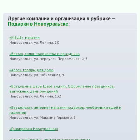
Другие компании и организации в рубрике —
Подарки в Новоуральске
:
«KISLIS», магазин
Новоуральск, ул. Ленина, 20
«Веста», салон творчества и праздника
Новоуральск, ул. переулок Первомайский, 3
«Арго», товары для дома
Новоуральск, ул. Юбилейная, 9
«Воздушные шары ШарЛандия», Оформление праздников,
выпускных, день рождений
Новоуральск, ул. Ленина, 132
«Безделуха», интернет магазин подарков, необычных вещей и
гаджетов
Новоуральск, ул. Максима Горького, 6
«Гравировка-Новоуральск»
«Бешеный Стежок», студия именного текстиля