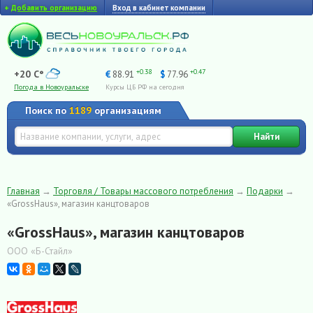
+
Добавить организацию
Вход в кабинет компании
+0.38
+0.47
+20 C°
€
88.91
$
77.96
Погода в Новоуральске
Курсы ЦБ РФ на сегодня
Поиск по
1189
организациям
Найти
Главная
→
Торговля / Товары массового потребления
→
Подарки
→
«GrossHaus», магазин канцтоваров
«GrossHaus», магазин канцтоваров
ООО «Б-Стайл»