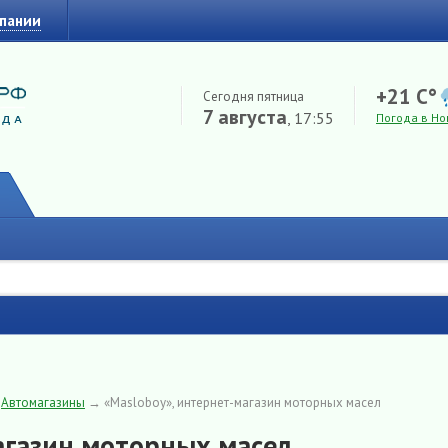
мпании
+21 C°
Сегодня пятница
7 августа
, 17:55
Погода в Но
→
Автомагазины
→
«Masloboy», интернет-магазин моторных масел
агазин моторных масел