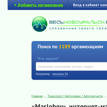
+
Добавить организацию
Вход в кабинет ко
Поиск по
1189
организациям
Что ищем?
Например:
кикоина 16
Главная
→
Транспорт / Автосервис / Автозапчасти
«Masloboy», интернет-м