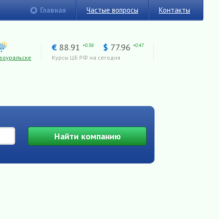
Главная
Частые вопросы
Контакты
€
88.91
$
77.96
+0.38
+0.47
воуральске
Курсы ЦБ РФ на сегодня
Найти
компанию