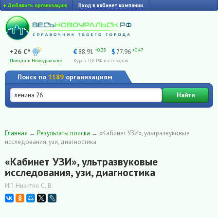
+
Добавить организацию
Вход в кабинет компании
+0.38
+0.47
+26 C°
€
88.91
$
77.96
Погода в Новоуральске
Курсы ЦБ РФ на сегодня
Поиск по
1189
организациям
Найти
Главная
→
Результаты поиска
→
«Кабинет УЗИ», ультразвуковые
исследования, узи, диагностика
«Кабинет УЗИ», ультразвуковые
исследования, узи, диагностика
ИП Никитин С. В.