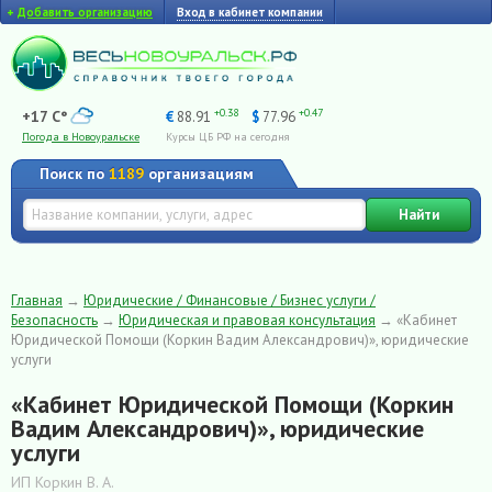
+
Добавить организацию
Вход в кабинет компании
+0.38
+0.47
+17 C°
€
88.91
$
77.96
Погода в Новоуральске
Курсы ЦБ РФ на сегодня
Поиск по
1189
организациям
Найти
Главная
→
Юридические / Финансовые / Бизнес услуги /
Безопасность
→
Юридическая и правовая консультация
→
«Кабинет
Юридической Помощи (Коркин Вадим Александрович)», юридические
услуги
«Кабинет Юридической Помощи (Коркин
Вадим Александрович)», юридические
услуги
ИП Коркин В. А.