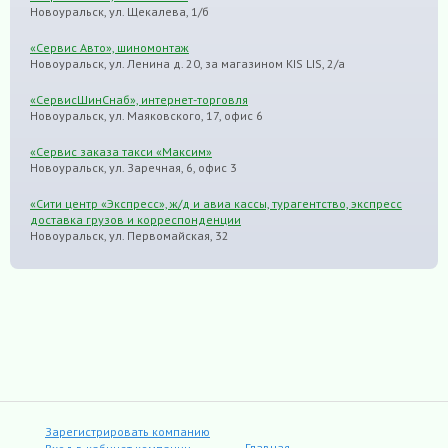
Новоуральск, ул. Щекалева, 1/б
«Сервис Авто», шиномонтаж
Новоуральск, ул. Ленина д. 20, за магазином KIS LIS, 2/а
«СервисШинСнаб», интернет-торговля
Новоуральск, ул. Маяковского, 17, офис 6
«Сервис заказа такси «Максим»
Новоуральск, ул. Заречная, 6, офис 3
«Сити центр «Экспресс», ж/д и авиа кассы, турагентство, экспресс
доставка грузов и корреспонденции
Новоуральск, ул. Первомайская, 32
Зарегистрировать компанию
Главная