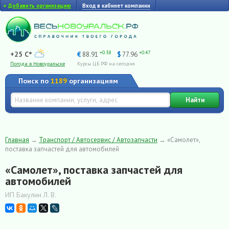
+
Добавить организацию
Вход в кабинет компании
+0.38
+0.47
+25 C°
€
88.91
$
77.96
Погода в Новоуральске
Курсы ЦБ РФ на сегодня
Поиск по
1189
организациям
Найти
Главная
→
Транспорт / Автосервис / Автозапчасти
→
«Самолет»,
поставка запчастей для автомобилей
«Самолет», поставка запчастей для
автомобилей
ИП Бакулин Л. В.