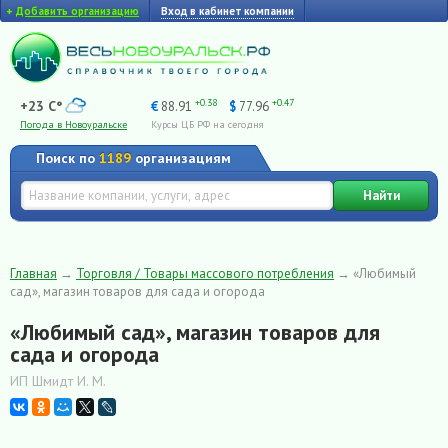
+
Добавить организацию
Вход в кабинет компании
+0.38
+0.47
+23 C°
€
88.91
$
77.96
Погода в Новоуральске
Курсы ЦБ РФ на сегодня
Поиск по
1189
организациям
Найти
Главная
→
Торговля / Товары массового потребления
→
«Любимый
сад», магазин товаров для сада и огорода
«Любимый сад», магазин товаров для
сада и огорода
ИП Шмидт И. М.