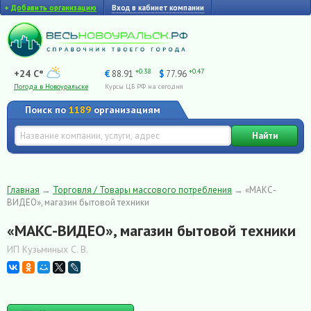
+
Добавить организацию
Вход в кабинет компании
+0.38
+0.47
+24 C°
€
88.91
$
77.96
Погода в Новоуральске
Курсы ЦБ РФ на сегодня
Поиск по
1189
организациям
Найти
Главная
→
Торговля / Товары массового потребления
→
«МАКС-
ВИДЕО», магазин бытовой техники
«МАКС-ВИДЕО», магазин бытовой техники
ИП Кузьминых С. В.