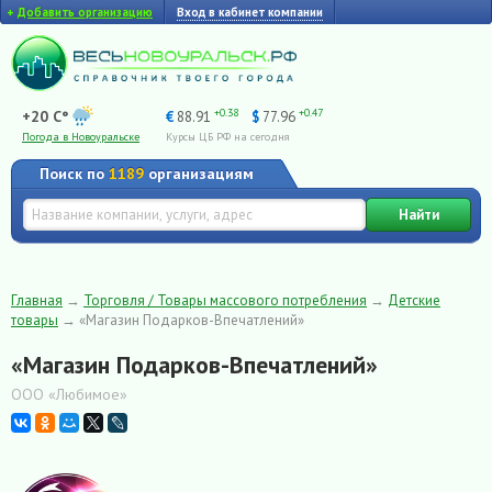
+
Добавить организацию
Вход в кабинет компании
+0.38
+0.47
+20 C°
€
88.91
$
77.96
Погода в Новоуральске
Курсы ЦБ РФ на сегодня
Поиск по
1189
организациям
Найти
Главная
→
Торговля / Товары массового потребления
→
Детские
товары
→
«Магазин Подарков-Впечатлений»
«Магазин Подарков-Впечатлений»
ООО «Любимое»