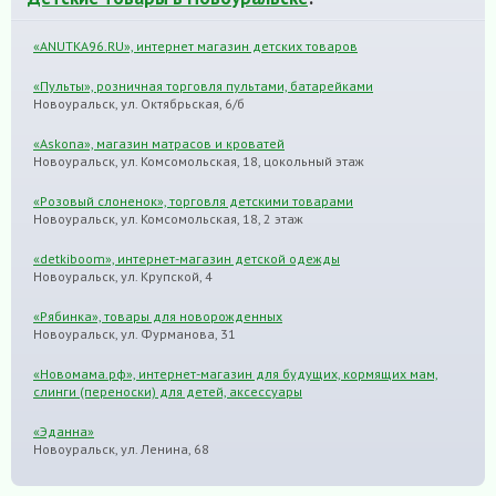
«ANUTKA96.RU», интернет магазин детских товаров
«Пульты», розничная торговля пультами, батарейками
Новоуральск, ул. Октябрьская, 6/б
«Askona», магазин матрасов и кроватей
Новоуральск, ул. Комсомольская, 18, цокольный этаж
«Розовый слоненок», торговля детскими товарами
Новоуральск, ул. Комсомольская, 18, 2 этаж
«detkiboom», интернет-магазин детской одежды
Новоуральск, ул. Крупской, 4
«Рябинка», товары для новорожденных
Новоуральск, ул. Фурманова, 31
«Новомама.рф», интернет-магазин для будущих, кормящих мам,
слинги (переноски) для детей, аксессуары
«Эданна»
Новоуральск, ул. Ленина, 68