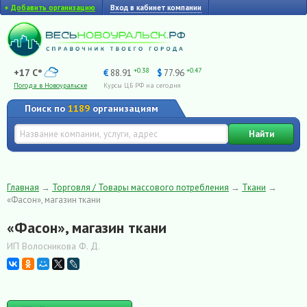
+
Добавить организацию
Вход в кабинет компании
+0.38
+0.47
+17 C°
€
88.91
$
77.96
Погода в Новоуральске
Курсы ЦБ РФ на сегодня
Поиск по
1189
организациям
Найти
Главная
→
Торговля / Товары массового потребления
→
Ткани
→
«Фасон», магазин ткани
«Фасон», магазин ткани
ИП Волосникова Ф. Д.