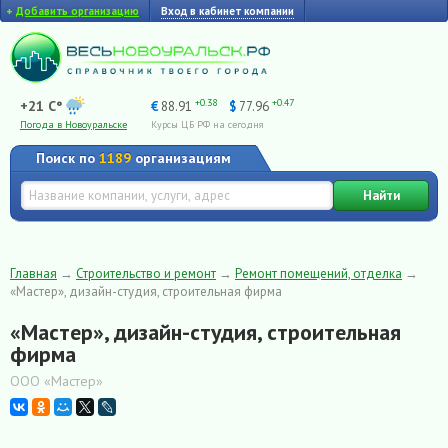
+
Добавить организацию
Вход в кабинет компании
+0.38
+0.47
+21 C°
€
88.91
$
77.96
Погода в Новоуральске
Курсы ЦБ РФ на сегодня
Поиск по
1189
организациям
Найти
Главная
→
Строительство и ремонт
→
Ремонт помещений, отделка
→
«Мастер», дизайн-студия, строительная фирма
«Мастер», дизайн-студия, строительная
фирма
ООО «Мастер»