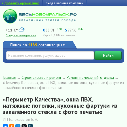
+
Добавить организацию
Вход в кабинет компании
+0.38
+0.47
+11 C°
€
88.91
$
77.96
Погода в Новоуральске
Курсы ЦБ РФ на сегодня
Поиск по
1189
организациям
Найти
Главная
→
Строительство и ремонт
→
Ремонт помещений, отделка
→
«Периметр Качества», окна ПВХ, натяжные потолки, кухонные фартуки из
закалённого стекла с фото печатью
«Периметр Качества», окна ПВХ,
натяжные потолки, кухонные фартуки из
закалённого стекла с фото печатью
ИП Голохвастов Е. А.