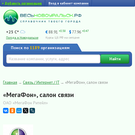
+
Добавить организацию
Вход в кабинет компании
+0.38
+0.47
+25 C°
€
88.91
$
77.96
Погода в Новоуральске
Курсы ЦБ РФ на сегодня
Поиск по
1189
организациям
Найти
Главная
→
Связь / Интернет / IT
→
«МегаФон», салон связи
«МегаФон», салон связи
ОАО «МегаФон Ритейл»