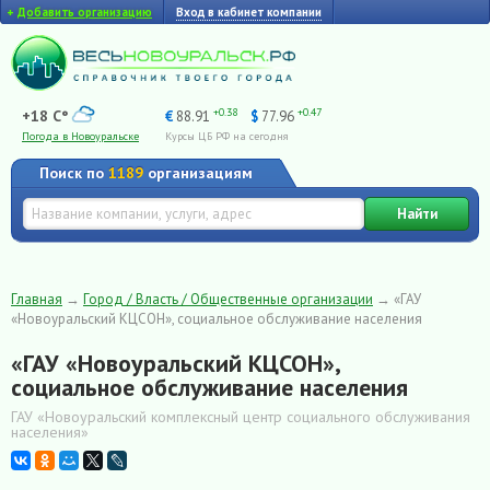
+
Добавить организацию
Вход в кабинет компании
+0.38
+0.47
+18 C°
€
88.91
$
77.96
Погода в Новоуральске
Курсы ЦБ РФ на сегодня
Поиск по
1189
организациям
Найти
Главная
→
Город / Власть / Общественные организации
→
«ГАУ
«Новоуральский КЦСОН», социальное обслуживание населения
«ГАУ «Новоуральский КЦСОН»,
социальное обслуживание населения
ГАУ «Новоуральский комплексный центр социального обслуживания
населения»