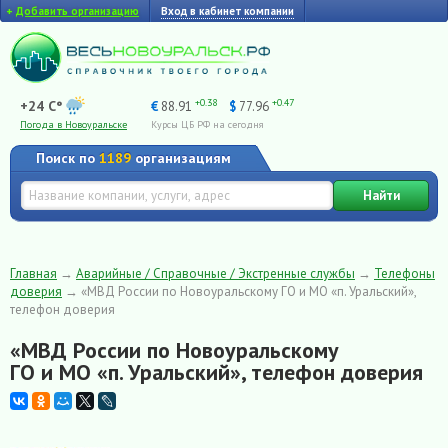
+
Добавить организацию
Вход в кабинет компании
+0.38
+0.47
+24 C°
€
88.91
$
77.96
Погода в Новоуральске
Курсы ЦБ РФ на сегодня
Поиск по
1189
организациям
Найти
Главная
→
Аварийные / Справочные / Экстренные службы
→
Телефоны
доверия
→
«МВД России по Новоуральскому ГО и МО «п. Уральский»,
телефон доверия
«МВД России по Новоуральскому
ГО и МО «п. Уральский», телефон доверия