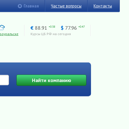
Главная
Частые вопросы
Контакты
€
88.91
$
77.96
+0.38
+0.47
воуральске
Курсы ЦБ РФ на сегодня
Найти
компанию