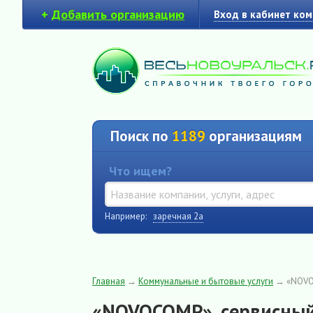
+
Добавить организацию
Вход в кабинет ко
Поиск по
1189
организациям
Что ищем?
Например:
заречная 2а
Главная
→
Коммунальные и бытовые услуги
→
«NOVO
«NOVOCOMP», сервисный