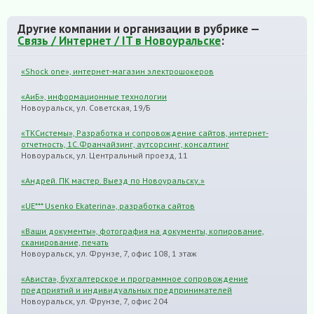
Другие компании и организации в рубрике —
Связь / Интернет / IT в Новоуральске
:
«Shock one», интернет-магазин электрошокеров
«АиБ», информационные технологии
Новоуральск, ул. Советская, 19/Б
«TКСистемы», Разработка и сопровождение сайтов, интернет-
отчетность, 1С.Франчайзинг, аутсорсинг, консалтинг
Новоуральск, ул. Центральный проезд, 11
«Андрей. ПК мастер. Выезд по Новоуральску.»
«UE*** Usenko Ekaterina», разработка сайтов
«Ваши документы», фотография на документы, копирование,
сканирование, печать
Новоуральск, ул. Фрунзе, 7, офис 108, 1 этаж
«Ависта», бухгалтерское и программное сопровождение
предприятий и индивидуальных предпринимателей
Новоуральск, ул. Фрунзе, 7, офис 204