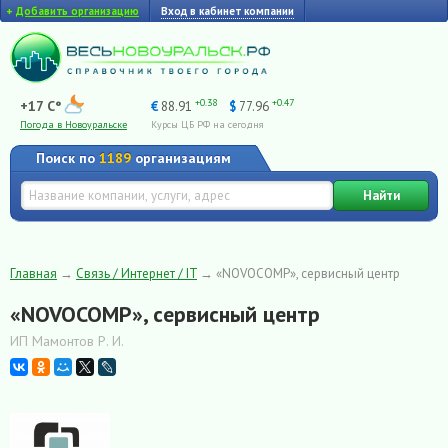
+
Добавить организацию
Вход в кабинет компании
+0.38
+0.47
+17 C°
€
88.91
$
77.96
Погода в Новоуральске
Курсы ЦБ РФ на сегодня
Поиск по
1189
организациям
Найти
Главная
→
Связь / Интернет / IT
→
«NOVOCOMP», сервисный центр
«NOVOCOMP», сервисный центр
ИП Мамонтов Р. И.