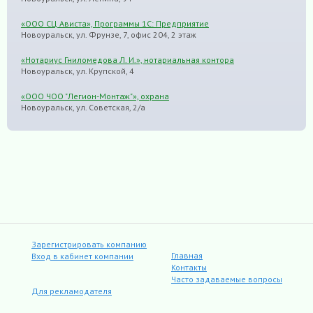
«ООО СЦ Ависта», Программы 1С: Предприятие
Новоуральск, ул. Фрунзе, 7, офис 204, 2 этаж
«Нотариус Гниломедова Л. И.», нотариальная контора
Новоуральск, ул. Крупской, 4
«ООО ЧОО "Легион-Монтаж"», охрана
Новоуральск, ул. Советская, 2/а
Зарегистрировать компанию
Главная
Вход в кабинет компании
Контакты
Часто задаваемые вопросы
Для рекламодателя