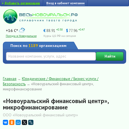
+
Добавить организацию
Вход в кабинет компании
+0.38
+0.47
+16 C°
€
88.91
$
77.96
Погода в Новоуральске
Курсы ЦБ РФ на сегодня
Поиск по
1189
организациям
Найти
Главная
→
Юридические / Финансовые / Бизнес услуги /
Безопасность
→
«Новоуральский финансовый центр»,
микрофинансирование
«Новоуральский финансовый центр»,
микрофинансирование
ООО «Новоуральский финансовый центр»