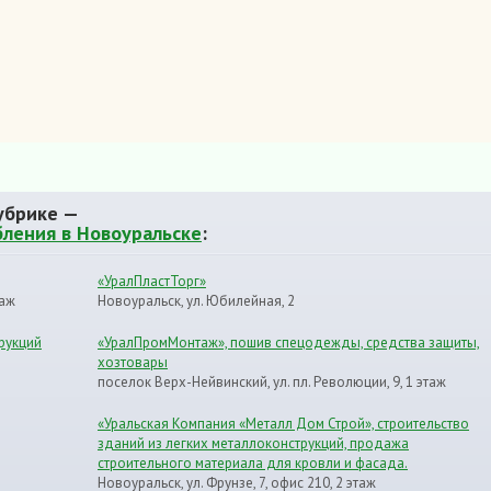
убрике —
бления в Новоуральске
:
«УралПластТорг»
таж
Новоуральск, ул. Юбилейная, 2
рукций
«УралПромМонтаж», пошив спецодежды, средства защиты,
хозтовары
поселок Верх-Нейвинский, ул. пл. Революции, 9, 1 этаж
«Уральская Компания «Металл Дом Строй», cтроительство
зданий из легких металлоконструкций, продажа
строительного материала для кровли и фасада.
Новоуральск, ул. Фрунзе, 7, офис 210, 2 этаж