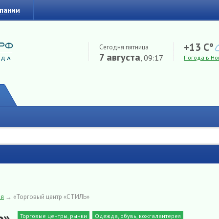
мпании
+13 C°
Сегодня пятница
7 августа
, 09:17
Погода в Но
ия
→
«Торговый центр «СТИЛЬ»
Ь»
Торговые центры, рынки
Одежда, обувь, кожгалантерея