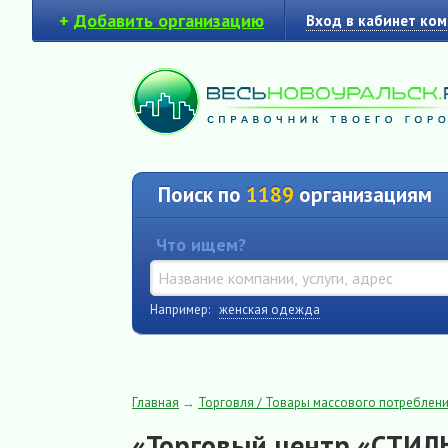
+
Добавить организацию
Вход в кабинет ко
Поиск по
1189
организациям
Что ищем?
Например:
женская одежда
Главная
→
Торговля / Товары массового потреблен
«Торговый центр «СТИЛ