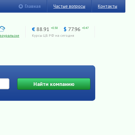
Главная
Частые вопросы
Контакты
€
88.91
$
77.96
+0.38
+0.47
воуральске
Курсы ЦБ РФ на сегодня
Найти
компанию