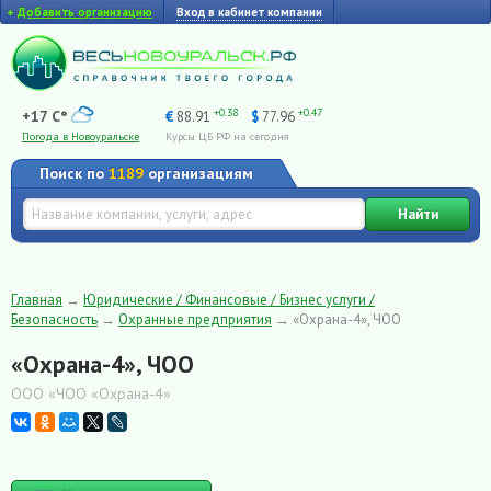
+
Добавить организацию
Вход в кабинет компании
+0.38
+0.47
+17 C°
€
88.91
$
77.96
Погода в Новоуральске
Курсы ЦБ РФ на сегодня
Поиск по
1189
организациям
Найти
Главная
→
Юридические / Финансовые / Бизнес услуги /
Безопасность
→
Охранные предприятия
→
«Охрана-4», ЧОО
«Охрана-4», ЧОО
ООО «ЧОО «Охрана-4»