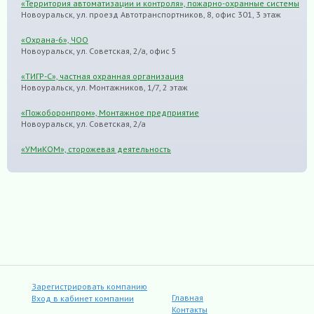
«Территория автоматизации и контроля», пожарно-охранные системы
Новоуральск, ул. проезд Автотранспортников, 8, офис 301, 3 этаж
«Охрана-6», ЧОО
Новоуральск, ул. Советская, 2/а, офис 5
«ТИГР-С», частная охранная организация
Новоуральск, ул. Монтажников, 1/7, 2 этаж
«Пожоборонпром», Монтажное предприятие
Новоуральск, ул. Советская, 2/а
«УМиКОМ», сторожевая деятельность
Зарегистрировать компанию
Главная
Вход в кабинет компании
Контакты