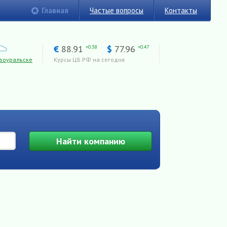
Главная
Частые вопросы
Контакты
€
88.91
$
77.96
+0.38
+0.47
воуральске
Курсы ЦБ РФ на сегодня
Найти
компанию