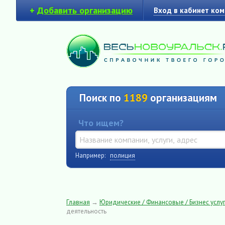
+
Добавить организацию
Вход в кабинет ко
Поиск по
1189
организациям
Что ищем?
Например:
полиция
Главная
→
Юридические / Финансовые / Бизнес услуг
деятельность