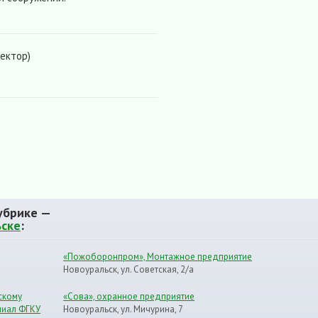
ектор)
убрике —
ьске
:
«Пожоборонпром», Монтажное предприятие
Новоуральск, ул. Советская, 2/а
скому
«Сова», охранное предприятие
лиал ФГКУ
Новоуральск, ул. Мичурина, 7