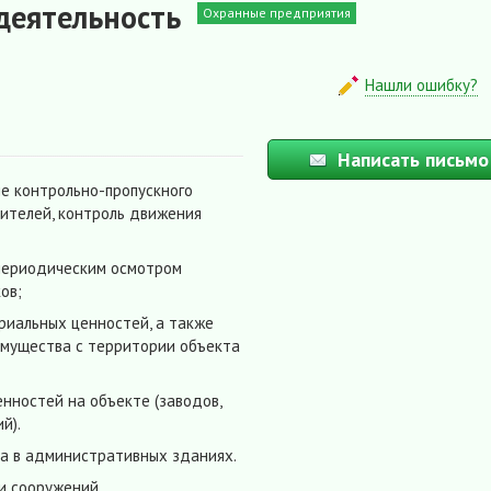
деятельность
Охранные предприятия
Нашли ошибку?
Написать письмо
е контрольно-пропускного
ителей, контроль движения
периодическим осмотром
ов;
риальных ценностей, а также
имущества с территории объекта
нностей на объекте (заводов,
й).
а в административных зданиях.
и сооружений.