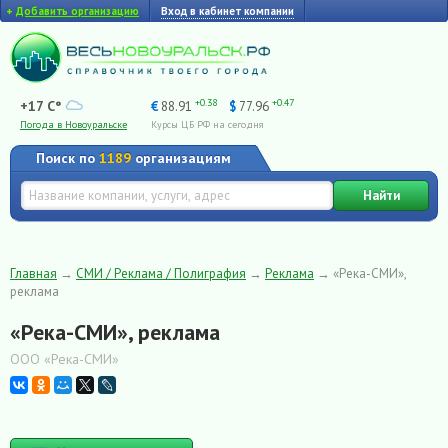
+
Добавить организацию
Вход в кабинет компании
+0.38
+0.47
+17 C°
€
88.91
$
77.96
Погода в Новоуральске
Курсы ЦБ РФ на сегодня
Поиск по
1189
организациям
Найти
Главная
→
СМИ / Реклама / Полиграфия
→
Реклама
→
«Река-СМИ»,
реклама
«Река-СМИ», реклама
ООО «Река-СМИ»